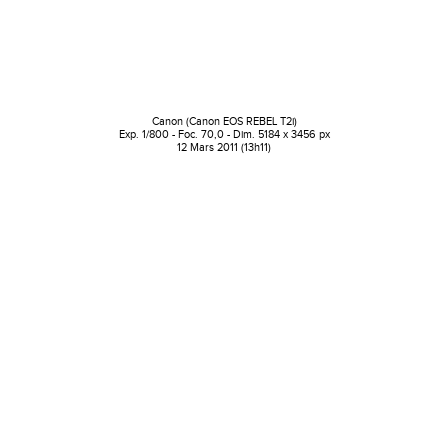
Canon (Canon EOS REBEL T2i)
Exp. 1/800 - Foc. 70,0 - Dim. 5184 x 3456 px
12 Mars 2011 (13h11)