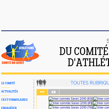
DU COMIT
D'ATHLÉ
TOUTES RUBRIQ
LE COMITÉ
ACTUALITÉS
CR ET FORMULAIRES
ENGAGÉ(E)S