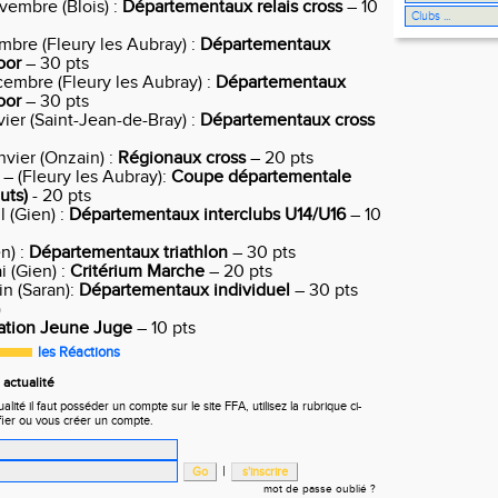
vembre (Blois) :
Départementaux relais cross
– 10
mbre (Fleury les Aubray) :
Départementaux
oor
– 30 pts
cembre (Fleury les Aubray) :
Départementaux
oor
– 30 pts
ier (Saint-Jean-de-Bray) :
Départementaux cross
vier (Onzain) :
Régionaux cross
– 20 pts
– (Fleury les Aubray):
Coupe départementale
auts)
- 20 pts
l (Gien) :
Départementaux interclubs U14/U16
– 10
n) :
Départementaux triathlon
– 30 pts
 (Gien) :
Critérium Marche
– 20 pts
n (Saran):
Départementaux individuel
– 30 pts
t)
cation Jeune Juge
– 10 pts
les Réactions
actualité
ité il faut posséder un compte sur le site FFA, utilisez la rubrique ci-
fier ou vous créer un compte.
|
mot de passe oublié ?