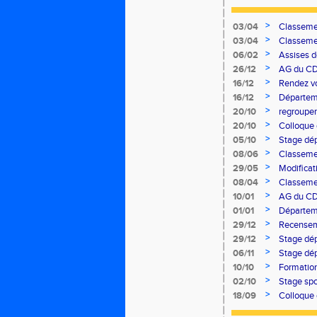
>
03/04
Classemen
>
03/04
Classemen
>
06/02
Assises d
>
26/12
AG du C
>
16/12
Rendez vo
cross 18 j
>
16/12
Départem
>
20/10
regroupe
>
20/10
Colloque
>
05/10
Stage dé
>
08/06
Classemen
>
29/05
Modificat
>
08/04
Classemen
>
10/01
AG du C
>
01/01
Départem
>
29/12
Recensem
>
29/12
Stage dép
>
06/11
Stage dé
>
10/10
Formation
>
02/10
Stage spo
>
18/09
Colloque 