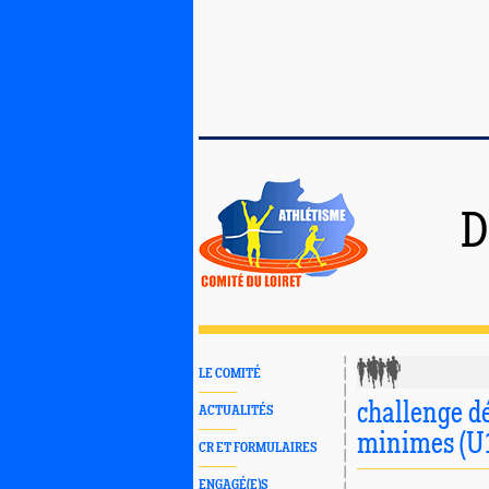
D
LE COMITÉ
challenge d
ACTUALITÉS
minimes (U
CR ET FORMULAIRES
ENGAGÉ(E)S