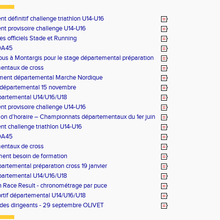
t définitif challenge triathlon U14-U16
t provisoire challenge U14-U16
es officiels Stade et Running
DA45
us à Montargis pour le stage départemental préparation
anvier
entaux de cross
ment départemental Marche Nordique
 départemental 15 novembre
partemental U14/U16/U18
t provisoire challenge U14-U16
ion d’horaire – Championnats départementaux du 1er juin
t challenge triathlon U14-U16
DA45
entaux de cross
ent besoin de formation
artemental préparation cross 19 janvier
partemental U14/U16/U18
 Race Result - chronométrage par puce
rtif départemental U14/U16/U18
des dirigeants - 29 septembre OLIVET