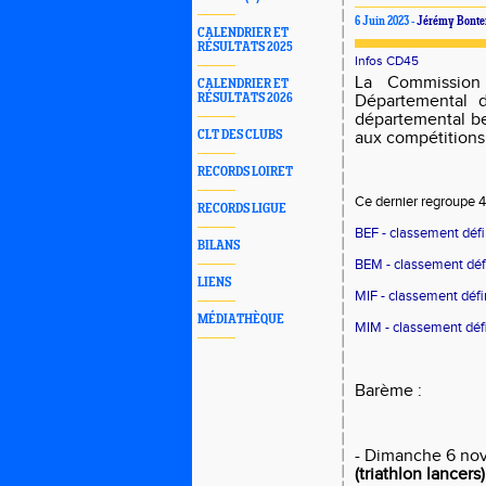
6 Juin 2023 -
Jérémy Bont
CALENDRIER ET
RÉSULTATS 2025
Infos CD45
La Commission
CALENDRIER ET
RÉSULTATS 2026
Départemental d
départemental ben
CLT DES CLUBS
aux compétitions
RECORDS LOIRET
Ce dernier regroupe 4
RECORDS LIGUE
BEF - classement défin
BILANS
BEM - classement défi
LIENS
MIF - classement défin
MÉDIATHÈQUE
MIM - classement défin
Barème :
- Dimanche 6 nov
(triathlon lancers)