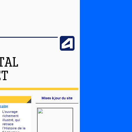
TAL
ET
Mises à jour du site
naire
L'ouvrage
richement
illustré, qui
retrace
l’Histoire de la