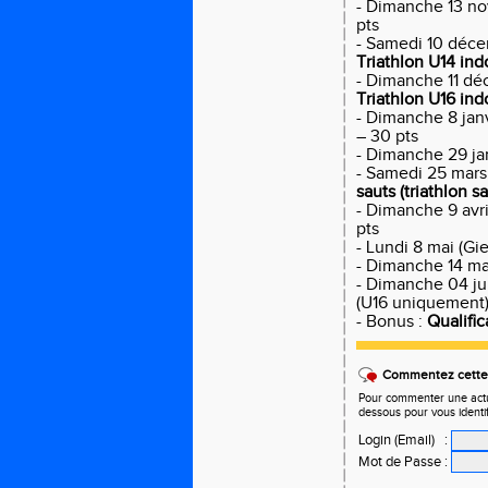
- Dimanche 13 no
pts
- Samedi 10 déce
Triathlon U14 ind
- Dimanche 11 dé
Triathlon U16 ind
- Dimanche 8 janv
– 30 pts
- Dimanche 29 jan
- Samedi 25 mars 
sauts (triathlon s
- Dimanche 9 avri
pts
- Lundi 8 mai (Gie
- Dimanche 14 mai
- Dimanche 04 jui
(U16 uniquemen
- Bonus :
Qualifi
Commentez cette 
Pour commenter une actual
dessous pour vous identi
Login (Email)
:
Mot de Passe
: