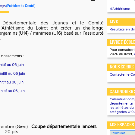
emps
(Président du Comité)
d'Athlétisme.
LIVE
 Départementale des Jeunes et le Comité
'Athlétisme du Loiret ont créer un challenge
Résultats en di
jamins (U14) / minimes (U16) basé sur l’assiduité
.
LIVRET ÉCOL
Pour consulter 
2026 du livret,
 classements :
itif au 06 juin
NOUS ÉCRIRE
nitif au 06 juin
Contacter le C
itif au 06 juin
itif au 06 juin
CALENDRIER 
Calendrier com
départemental à
les athlètes d
catégories U10 
LES ESPACES
embre (Gien) :
Coupe départementale lancers
– 20 pts