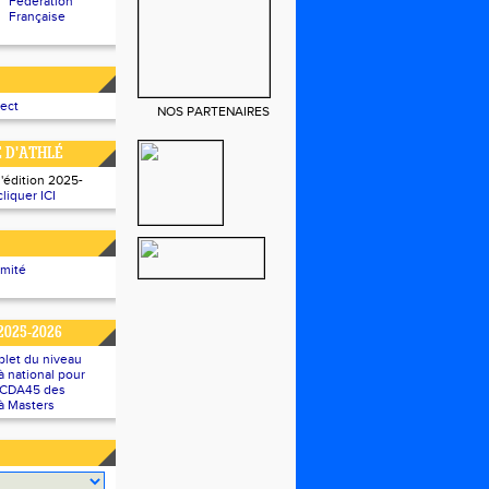
Fédération
Française
rect
NOS PARTENAIRES
E D'ATHLÉ
l'édition 2025-
cliquer ICI
omité
2025-2026
plet du niveau
 national pour
u CDA45 des
à Masters