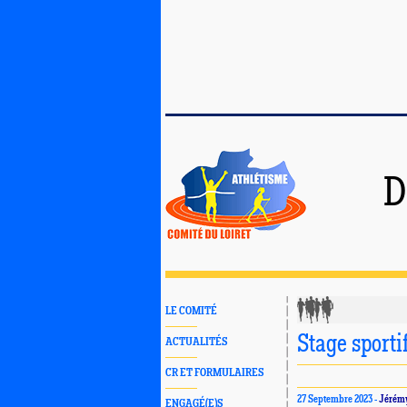
D
LE COMITÉ
Stage sport
ACTUALITÉS
CR ET FORMULAIRES
27 Septembre 2023 -
Jérém
ENGAGÉ(E)S