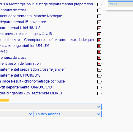
us à Montargis pour le stage départemental préparation
anvier
entaux de cross
ment départemental Marche Nordique
 départemental 15 novembre
partemental U14/U16/U18
t provisoire challenge U14-U16
ion d’horaire – Championnats départementaux du 1er juin
t challenge triathlon U14-U16
DA45
entaux de cross
ent besoin de formation
artemental préparation cross 19 janvier
partemental U14/U16/U18
 Race Result - chronométrage par puce
rtif départemental U14/U16/U18
des dirigeants - 29 septembre OLIVET