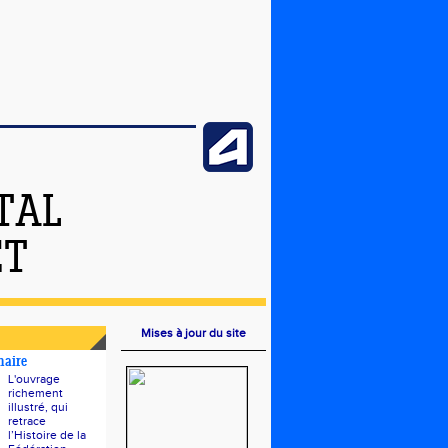
TAL
ET
Mises à jour du site
naire
L'ouvrage
richement
illustré, qui
retrace
l’Histoire de la