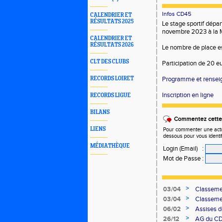
Infos CD45
CALENDRIER ET
RÉSULTATS 2025
Le stage sportif dépa
novembre 2023 à la 
CALENDRIER ET
RÉSULTATS 2026
Le nombre de place es
CLT DES CLUBS
Participation de 20 eu
RECORDS LOIRET
Programme et rense
Inscription en ligne
RECORDS LIGUE
BILANS
Commentez cette 
LIENS
Pour commenter une actual
dessous pour vous identi
MÉDIATHÈQUE
Login (Email)
:
Mot de Passe
:
>
03/04
Classemen
>
03/04
Classemen
>
06/02
Assises d
>
26/12
AG du C