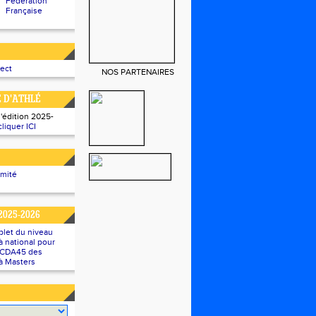
Fédération
Française
rect
NOS PARTENAIRES
E D'ATHLÉ
l'édition 2025-
cliquer ICI
omité
2025-2026
plet du niveau
 national pour
u CDA45 des
à Masters