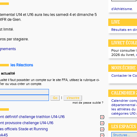
d'Athlétisme.
rtemental U14 et U16 aura lieu les samedi 4 et dimanche 5
MFR de Gien.
LIVE
t limité.
Résultats en di
ros par stagiaire.
LIVRET ÉCOL
ignements
Pour consulter 
2026 du livret,
les Réactions
NOUS ÉCRIRE
actualité
Contacter le C
ité il faut posséder un compte sur le site FFA, utilisez la rubrique ci-
fier ou vous créer un compte.
CALENDRIER 
|
Calendrier com
mot de passe oublié ?
départemental à
les athlètes d
catégories U10 
t définitif challenge triathlon U14-U16
t provisoire challenge U14-U16
LES ESPACES
es officiels Stade et Running
DA45