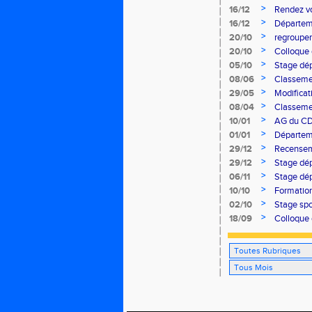
>
16/12
Rendez vo
cross 18 j
>
16/12
Départem
>
20/10
regroupe
>
20/10
Colloque
>
05/10
Stage dé
>
08/06
Classemen
>
29/05
Modificat
>
08/04
Classemen
>
10/01
AG du C
>
01/01
Départem
>
29/12
Recensem
>
29/12
Stage dép
>
06/11
Stage dé
>
10/10
Formation
>
02/10
Stage spo
>
18/09
Colloque 