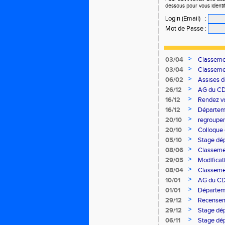
dessous pour vous identi
Login (Email)
:
Mot de Passe
:
>
03/04
Classemen
>
03/04
Classemen
>
06/02
Assises d
>
26/12
AG du C
>
16/12
Rendez vo
cross 18 j
>
16/12
Départem
>
20/10
regroupe
>
20/10
Colloque
>
05/10
Stage dé
>
08/06
Classemen
>
29/05
Modificat
>
08/04
Classemen
>
10/01
AG du C
>
01/01
Départem
>
29/12
Recensem
>
29/12
Stage dép
>
06/11
Stage dé