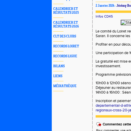
2 Janvier 2024 -
Jérémy Bo
CALENDRIER ET
RÉSULTATS 2025
Infos CD45
CALENDRIER ET
RÉSULTATS 2026
Le comité du Loiret re
Saran. Il concerne les
CLT DES CLUBS
Profiter en pour déco
RECORDS LOIRET
Une participation de 
RECORDS LIGUE
La gratuité est mise e
investissement.
BILANS
Programme prévisionn
LIENS
10h00 à 12h00 séance
MÉDIATHÈQUE
Déjeuner au restauran
14h00 à 16h00 : Séa
Inscription et paiemen
departemental-d-athl
regionaux-cross-20-ja
Commentez cette 
Pour commenter une actual