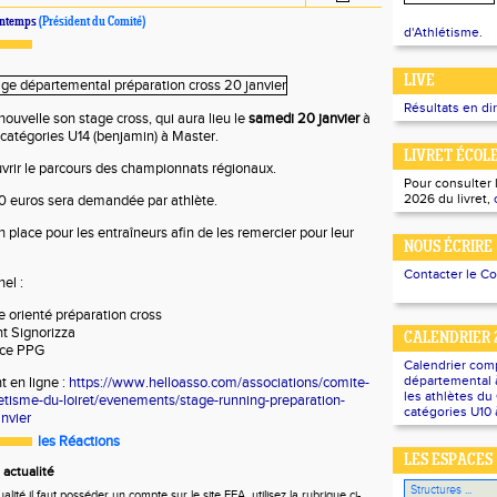
ntemps
(Président du Comité)
d'Athlétisme.
LIVE
Résultats en di
nouvelle son stage cross, qui aura lieu le
samedi 20 janvier
à
 catégories U14 (benjamin) à Master.
LIVRET ÉCOL
uvrir le parcours des championnats régionaux.
Pour consulter 
2026 du livret,
10 euros sera demandée par athlète.
n place pour les entraîneurs afin de les remercier pour leur
NOUS ÉCRIRE
Contacter le C
el :
 orienté préparation cross
t Signorizza
CALENDRIER 
nce PPG
Calendrier com
départemental à
t en ligne :
https://www.helloasso.com/associations/comite-
les athlètes d
etisme-du-loiret/evenements/stage-running-preparation-
catégories U10 
nvier
les Réactions
LES ESPACES
actualité
ité il faut posséder un compte sur le site FFA, utilisez la rubrique ci-