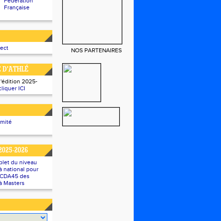
Fédération
Française
rect
NOS PARTENAIRES
E D'ATHLÉ
l'édition 2025-
cliquer ICI
omité
2025-2026
plet du niveau
 national pour
u CDA45 des
à Masters