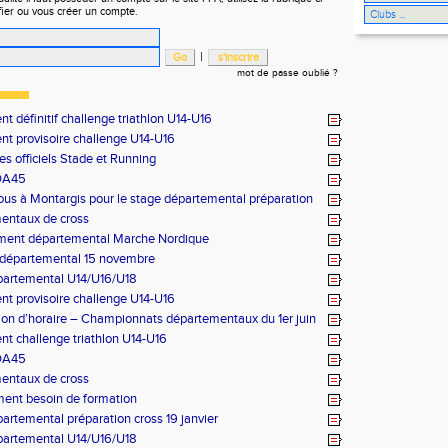
fier ou vous créer un compte.
|
mot de passe oublié ?
t définitif challenge triathlon U14-U16
t provisoire challenge U14-U16
es officiels Stade et Running
DA45
us à Montargis pour le stage départemental préparation
anvier
entaux de cross
ment départemental Marche Nordique
 départemental 15 novembre
partemental U14/U16/U18
t provisoire challenge U14-U16
ion d’horaire – Championnats départementaux du 1er juin
t challenge triathlon U14-U16
DA45
entaux de cross
ent besoin de formation
artemental préparation cross 19 janvier
partemental U14/U16/U18