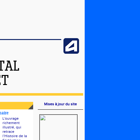
TAL
ET
Mises à jour du site
naire
L'ouvrage
richement
illustré, qui
retrace
l’Histoire de la