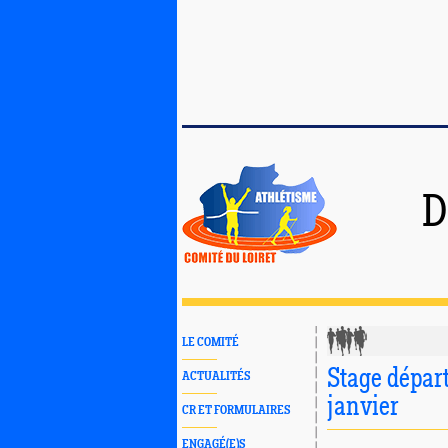
D
LE COMITÉ
Stage dépar
ACTUALITÉS
janvier
CR ET FORMULAIRES
ENGAGÉ(E)S