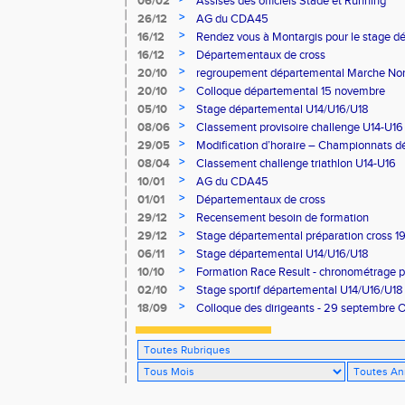
06/02
Assises des officiels Stade et Running
>
26/12
AG du CDA45
>
16/12
Rendez vous à Montargis pour le stage d
cross 18 janvier
>
16/12
Départementaux de cross
>
20/10
regroupement départemental Marche No
>
20/10
Colloque départemental 15 novembre
>
05/10
Stage départemental U14/U16/U18
>
08/06
Classement provisoire challenge U14-U16
>
29/05
Modification d’horaire – Championnats d
>
08/04
Classement challenge triathlon U14-U16
>
10/01
AG du CDA45
>
01/01
Départementaux de cross
>
29/12
Recensement besoin de formation
>
29/12
Stage départemental préparation cross 19
>
06/11
Stage départemental U14/U16/U18
>
10/10
Formation Race Result - chronométrage p
>
02/10
Stage sportif départemental U14/U16/U18
>
18/09
Colloque des dirigeants - 29 septembre 