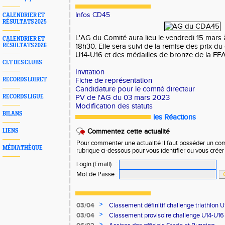
Infos CD45
CALENDRIER ET
RÉSULTATS 2025
L'AG du Comité aura lieu le vendredi 15 mars à
CALENDRIER ET
RÉSULTATS 2026
18h30. Elle sera suivi de la remise des prix d
U14-U16 et des médailles de bronze de la FFA
CLT DES CLUBS
Invitation
RECORDS LOIRET
Fiche de représentation
Candidature pour le comité directeur
RECORDS LIGUE
PV de l'AG du 03 mars 2023
Modification des statuts
BILANS
les Réactions
LIENS
Commentez cette actualité
Pour commenter une actualité il faut posséder un compt
MÉDIATHÈQUE
rubrique ci-dessous pour vous identifier ou vous crée
Login (Email)
:
Mot de Passe
:
>
03/04
Classement définitif challenge triathlon 
>
03/04
Classement provisoire challenge U14-U16
>