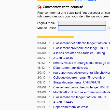
les Réactions
Commentez cette actualité
Pour commenter une actualité il faut posséder un compt
rubrique ci-dessous pour vous identifier ou vous crée
Login (Email)
:
Mot de Passe
:
>
03/04
Classement définitif challenge triathlon 
>
03/04
Classement provisoire challenge U14-U16
>
06/02
Assises des officiels Stade et Running
>
26/12
AG du CDA45
>
16/12
Rendez vous à Montargis pour le stage d
cross 18 janvier
>
16/12
Départementaux de cross
>
20/10
regroupement départemental Marche No
>
20/10
Colloque départemental 15 novembre
>
05/10
Stage départemental U14/U16/U18
>
08/06
Classement provisoire challenge U14-U16
>
29/05
Modification d’horaire – Championnats d
>
08/04
Classement challenge triathlon U14-U16
>
10/01
AG du CDA45
>
01/01
Départementaux de cross