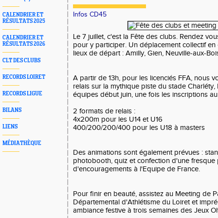
Infos CD45
CALENDRIER ET
RÉSULTATS 2025
Le 7 juillet, c'est la Fête des clubs. Rendez v
CALENDRIER ET
RÉSULTATS 2026
pour y participer. Un déplacement collectif en
lieux de départ : Amilly, Gien, Neuville-aux-Bois
CLT DES CLUBS
RECORDS LOIRET
A partir de 13h, pour les licenciés FFA, nous
relais sur la mythique piste du stade Charléty
RECORDS LIGUE
équipes début juin, une fois les inscriptions 
BILANS
2 formats de relais :
4x200m pour les U14 et U16
LIENS
400/200/200/400 pour les U18 à masters
MÉDIATHÈQUE
Des animations sont également prévues : stan
photobooth, quiz et confection d'une fresque 
d'encouragements à l'Equipe de France.
Pour finir en beauté, assistez au Meeting de P
Départemental d'Athlétisme du Loiret et impr
ambiance festive à trois semaines des Jeux O