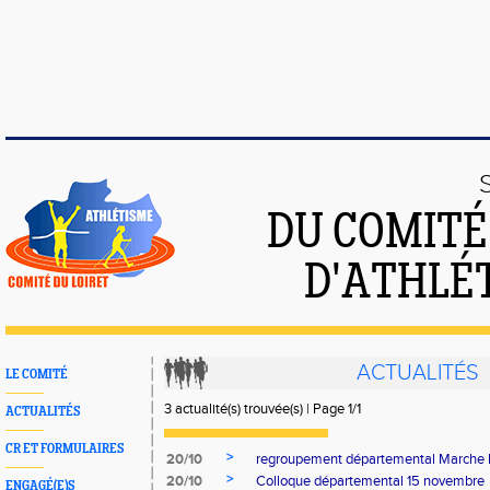
DU COMIT
D'ATHLÉ
ACTUALITÉS
LE COMITÉ
3 actualité(s) trouvée(s) | Page 1/1
ACTUALITÉS
CR ET FORMULAIRES
>
20/10
regroupement départemental Marche 
>
20/10
Colloque départemental 15 novembre
ENGAGÉ(E)S