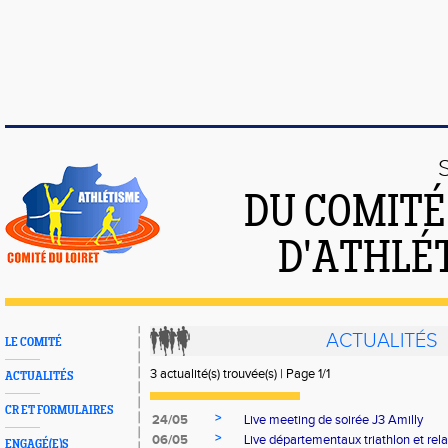
DU COMIT
D'ATHLÉ
ACTUALITÉS
LE COMITÉ
3 actualité(s) trouvée(s) | Page 1/1
ACTUALITÉS
CR ET FORMULAIRES
>
24/05
Live meeting de soirée J3 Amilly
>
06/05
Live départementaux triathlon et rela
ENGAGÉ(E)S