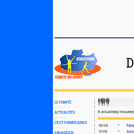
D
LE COMITÉ
6 actualité(s) trouvée(s
ACTUALITÉS
CR ET FORMULAIRES
>
18/05
Fête
>
11/05
Assi
ENGAGÉ(E)S