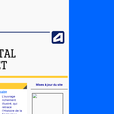
TAL
ET
Mises à jour du site
naire
L'ouvrage
richement
illustré, qui
retrace
l’Histoire de la