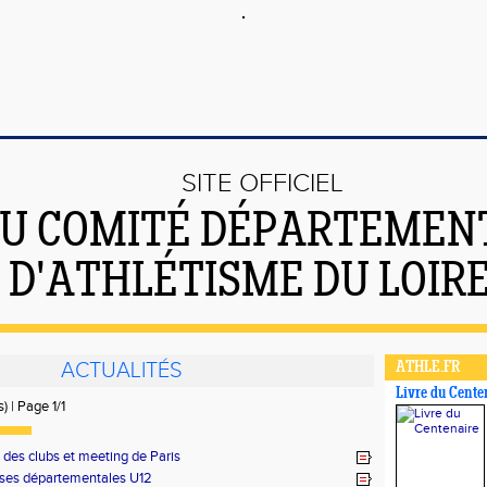
SITE OFFICIEL
U COMITÉ DÉPARTEMEN
D'ATHLÉTISME DU LOIR
ACTUALITÉS
ATHLE.FR
Livre du Cente
) | Page 1/1
 des clubs et meeting de Paris
ses départementales U12