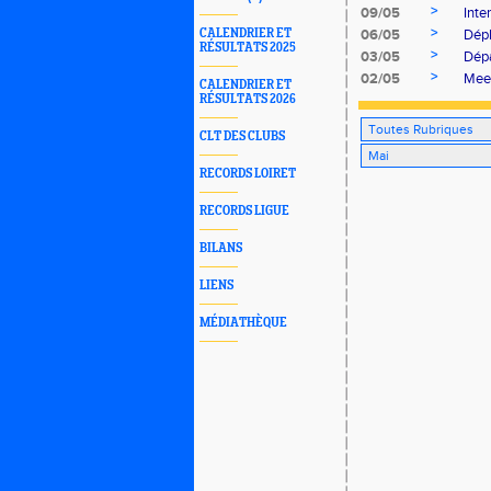
>
09/05
Inte
>
CALENDRIER ET
06/05
Dépl
RÉSULTATS 2025
>
03/05
Dépa
>
02/05
Meet
CALENDRIER ET
RÉSULTATS 2026
CLT DES CLUBS
RECORDS LOIRET
RECORDS LIGUE
BILANS
LIENS
MÉDIATHÈQUE