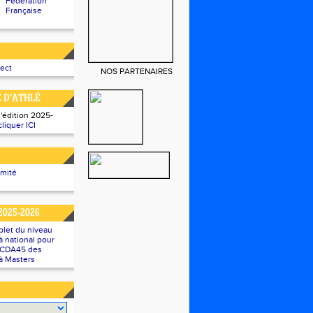
Fédération
Française
rect
NOS PARTENAIRES
E D'ATHLÉ
l'édition 2025-
cliquer ICI
omité
2025-2026
plet du niveau
 national pour
u CDA45 des
à Masters