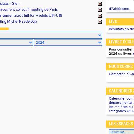
rclubs - Gien
d'Athlétisme.
acement collectif meeting de Paris
rtementaux triathlon + relais U14-U16
ing Michel Pasdeloup
LIVE
Résultats en di
LIVRET ÉCOL
Pour consulter 
2026 du livret,
NOUS ÉCRIRE
Contacter le C
CALENDRIER 
Calendrier com
départemental à
les athlètes d
catégories U10 
LES ESPACES