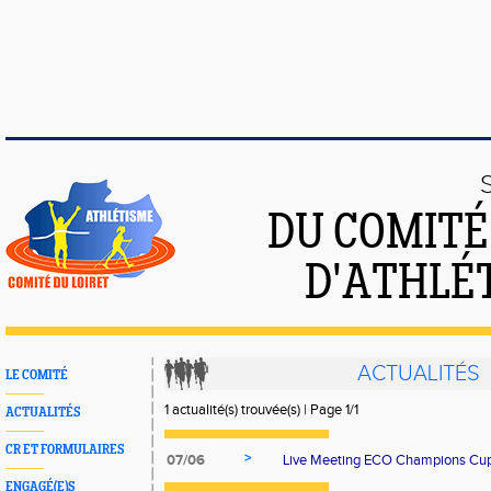
DU COMIT
D'ATHLÉ
ACTUALITÉS
LE COMITÉ
1 actualité(s) trouvée(s) | Page 1/1
ACTUALITÉS
CR ET FORMULAIRES
>
07/06
Live Meeting ECO Champions Cu
ENGAGÉ(E)S