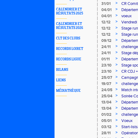
>
31/01
CR Comité
>
CALENDRIER ET
04/01
Départem
RÉSULTATS 2025
>
04/01
voeux
>
12/12
Vendredi 
CALENDRIER ET
>
RÉSULTATS 2026
12/12
Stage run
>
12/12
Stage runn
CLT DES CLUBS
>
09/12
Départeme
>
24/11
challenge
RECORDS LOIRET
>
24/11
Stage dé
>
01/11
Départeme
RECORDS LIGUE
>
23/10
Stage spo
BILANS
>
23/10
CR CDJ + 
>
25/07
Campagne
LIENS
>
19/07
challenge
>
24/05
Match in
MÉDIATHÈQUE
>
25/04
Soirée Co
>
13/04
Départem
>
13/04
Départem
>
01/02
challenge
>
05/01
Voeux
>
03/12
Start-list
>
28/11
Opératio