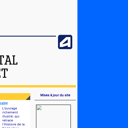
TAL
ET
Mises à jour du site
naire
L'ouvrage
richement
illustré, qui
retrace
l’Histoire de la