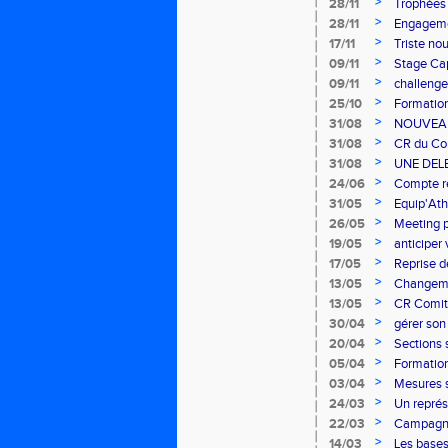
>
28/11
Trophées 
>
28/11
Engagemen
>
17/11
Triste nou
>
09/11
Stage Ca
>
09/11
challenge
>
25/10
Formation
>
31/08
NOUVEA
>
31/08
CR du Co
>
31/08
UNE DEL
>
24/06
Compte r
>
31/05
Equip'Athl
>
26/05
Meeting 
>
19/05
anticiper
>
17/05
Reprise d
>
13/05
Changeme
>
13/05
CR Comit
>
30/04
gérer son
>
20/04
Sections 
>
05/04
Formation
>
03/04
Mesures sa
>
24/03
Un repré
>
22/03
Campagne
>
14/03
Les bases