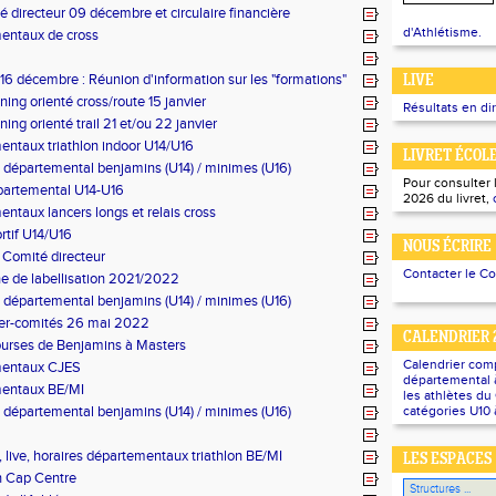
 directeur 09 décembre et circulaire financière
d'Athlétisme.
entaux de cross
16 décembre : Réunion d'information sur les "formations"
LIVE
ning orienté cross/route 15 janvier
Résultats en di
ing orienté trail 21 et/ou 22 janvier
ntaux triathlon indoor U14/U16
LIVRET ÉCOL
 départemental benjamins (U14) / minimes (U16)
Pour consulter 
partemental U14-U16
2026 du livret,
ntaux lancers longs et relais cross
rtif U14/U16
NOUS ÉCRIRE
Comité directeur
Contacter le C
 de labellisation 2021/2022
 départemental benjamins (U14) / minimes (U16)
ter-comités 26 mai 2022
CALENDRIER 
urses de Benjamins à Masters
Calendrier com
entaux CJES
départemental à
entaux BE/MI
les athlètes d
 départemental benjamins (U14) / minimes (U16)
catégories U10 
s, live, horaires départementaux triathlon BE/MI
LES ESPACES
n Cap Centre