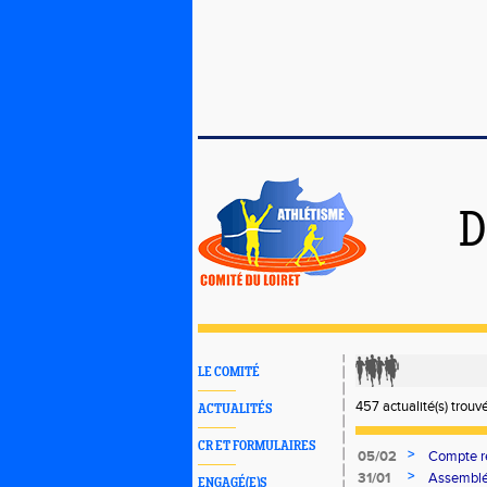
D
LE COMITÉ
457 actualité(s) trouv
ACTUALITÉS
CR ET FORMULAIRES
>
05/02
Compte re
>
31/01
Assemblé
ENGAGÉ(E)S