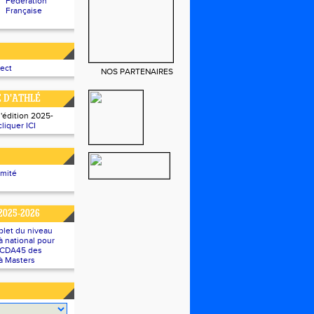
Fédération
Française
rect
NOS PARTENAIRES
E D'ATHLÉ
l'édition 2025-
cliquer ICI
omité
2025-2026
plet du niveau
 national pour
u CDA45 des
à Masters