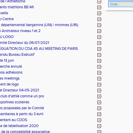
de l'Athlétisme
ts triathlons BE-MI
velle
p Centre
 départemental benjamins (U14) / minimes (U16)
 Animateur niveau 1 et 2
U LOGO
mité Directeur du 06/07/2021
EGUATION DU CDA 45 AU MEETING DE PARIS
endu Bureau Exécutif
é 13 juin
perche annulé
 vos adhésions
es meetings
nt de logo
é Directeur 04-05-2021
 club d'athlé comme un pro
sportives scolaires
s proposées par le Comité
nitaires à partir du 3 avril
sentant au CDOS
 de labellisation 2020
 de la comptabilité associative