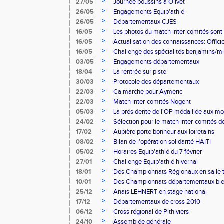
>
27/05
Journée poussins à Olivet
>
26/05
Engagements Equip'athlé
>
26/05
Départementaux CJES
>
16/05
Les photos du match inter-comités sont
>
16/05
Actualisation des connaissances: Offici
>
16/05
Challenge des spécialités benjamins/m
>
03/05
Engagements départementaux
>
18/04
La rentrée sur piste
>
30/03
Protocole des départementaux
>
22/03
Ca marche pour Aymeric
>
22/03
Match inter-comités Nogent
>
05/03
La présidente de l'OP médaillée aux m
>
24/02
Sélection pour le match inter-comités d
>
17/02
Aubière porte bonheur aux loiretains
>
08/02
Bilan de l'opération solidarité HAITI
>
05/02
Horaires Equip'athlé du 7 février
>
27/01
Challenge Equip'athlé hivernal
>
18/01
Des Championnats Régionaux en salle 
>
10/01
Des Championnats départementaux bie
>
25/12
Anaïs LEHNERT en stage national
>
17/12
Départementaux de cross 2010
>
06/12
Cross régional de Pithiviers
>
24/10
Assemblée générale