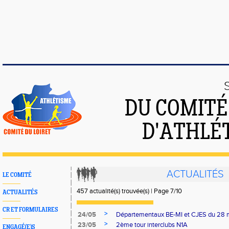
DU COMIT
D'ATHLÉ
ACTUALITÉS
LE COMITÉ
457 actualité(s) trouvée(s) | Page 7/10
ACTUALITÉS
CR ET FORMULAIRES
>
24/05
Départementaux BE-MI et CJES du 28 
>
23/05
2ème tour interclubs N1A
ENGAGÉ(E)S