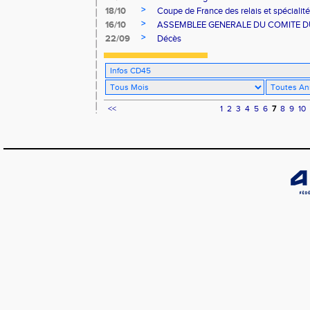
>
18/10
Coupe de France des relais et spécialit
>
16/10
ASSEMBLEE GENERALE DU COMITE D
>
22/09
Décès
<<
1
2
3
4
5
6
7
8
9
10