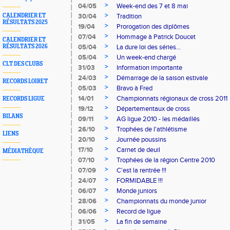
>
04/05
Week-end des 7 et 8 mai
>
CALENDRIER ET
30/04
Tradition
RÉSULTATS 2025
>
19/04
Prorogation des diplômes
>
07/04
Hommage à Patrick Doucet
CALENDRIER ET
>
RÉSULTATS 2026
05/04
La dure loi des séries...
>
05/04
Un week-end chargé
CLT DES CLUBS
>
31/03
Information importante
>
24/03
Démarrage de la saison estivale
RECORDS LOIRET
>
05/03
Bravo à Fred
>
14/01
Championnats régionaux de cross 2011
RECORDS LIGUE
>
19/12
Départementaux de cross
BILANS
>
09/11
AG ligue 2010 - les médaillés
>
26/10
Trophées de l'athlétisme
LIENS
>
20/10
Journée poussins
>
17/10
Carnet de deuil
MÉDIATHÈQUE
>
07/10
Trophées de la région Centre 2010
>
07/09
C'est la rentrée !!!
>
24/07
FORMIDABLE !!!
>
06/07
Monde juniors
>
28/06
Championnats du monde junior
>
06/06
Record de ligue
>
31/05
La fin de semaine